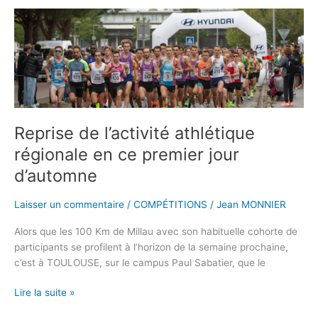
Reprise
de
l’activité
athlétique
régionale
en
ce
premier
Reprise de l’activité athlétique
jour
régionale en ce premier jour
d’automne
d’automne
Laisser un commentaire
/
COMPÉTITIONS
/
Jean MONNIER
Alors que les 100 Km de Millau avec son habituelle cohorte de
participants se profilent à l’horizon de la semaine prochaine,
c’est à TOULOUSE, sur le campus Paul Sabatier, que le
Lire la suite »