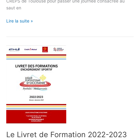
CREPS de Toulouse pour passer une journée consacrée au
saut en
Lire la suite »
Le
Livret
de
Formation
2022-
2023
est
en
ligne
Le Livret de Formation 2022-2023