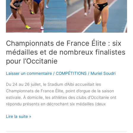
médailles
et
de
nombreux
finalistes
pour
Championnats de France Élite : six
l’Occitanie
médailles et de nombreux finalistes
pour l’Occitanie
Laisser un commentaire
/
COMPÉTITIONS
/
Muriel Soudri
Du 24 au 26 juillet, le Stadium d’Albi accueillait les
Championnats de France Élite, point d’orgue de la saison
estivale. À domicile, les athlètes des clubs d’Occitanie ont
répondu présents en décrochant six médailles (deux
Lire la suite »