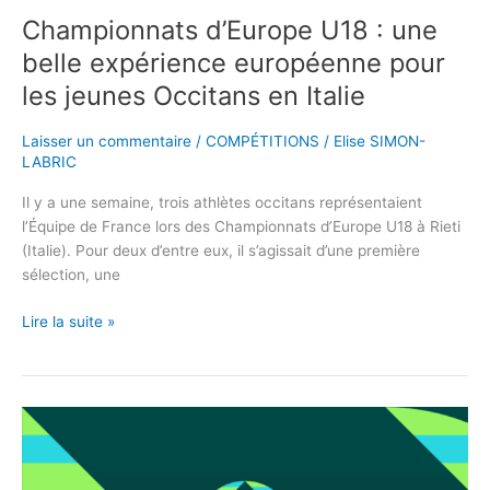
Championnats d’Europe U18 : une
belle expérience européenne pour
les jeunes Occitans en Italie
Laisser un commentaire
/
COMPÉTITIONS
/
Elise SIMON-
LABRIC
Il y a une semaine, trois athlètes occitans représentaient
l’Équipe de France lors des Championnats d’Europe U18 à Rieti
(Italie). Pour deux d’entre eux, il s’agissait d’une première
sélection, une
Lire la suite »
Les
Championnats
du
monde