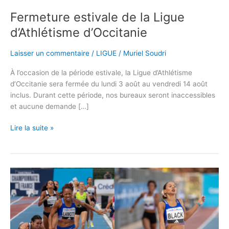
Fermeture estivale de la Ligue
d’Athlétisme d’Occitanie
Laisser un commentaire
/
LIGUE
/
Muriel Soudri
À l’occasion de la période estivale, la Ligue d’Athlétisme
d’Occitanie sera fermée du lundi 3 août au vendredi 14 août
inclus. Durant cette période, nos bureaux seront inaccessibles
et aucune demande […]
Lire la suite »
Championnats
de
France
Élite
:
six