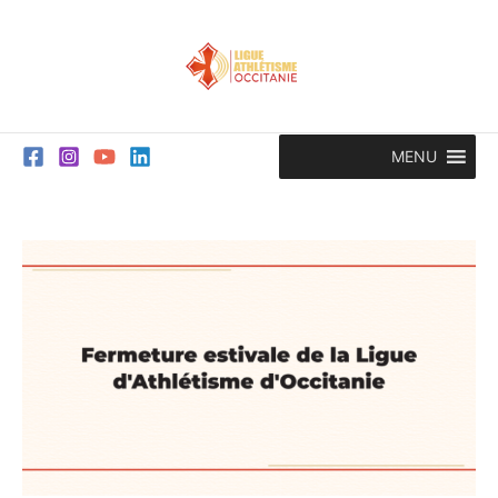
Aller
au
contenu
MENU
Fermeture
estivale
de
la
Ligue
d’Athlétisme
d’Occitanie