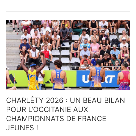
CHARLÉTY
2026
:
UN
BEAU
BILAN
POUR
L’OCCITANIE
AUX
CHAMPIONNATS
DE
FRANCE
CHARLÉTY 2026 : UN BEAU BILAN
JEUNES
POUR L’OCCITANIE AUX
!
CHAMPIONNATS DE FRANCE
JEUNES !