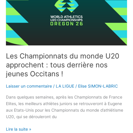
U20
approchent
:
tous
derrière
nos
jeunes
Occitans
Les Championnats du monde U20
!
approchent : tous derrière nos
jeunes Occitans !
Laisser un commentaire
/
LA LIGUE
/
Elise SIMON-LABRIC
Dans quelques semaines, après les Championnats de France
Elites, les meilleurs athlètes juniors se retrouveront à Eugene
aux Etats-Unis pour les Championnats du monde d’athlétisme
U20, qui se dérouleront du
Lire la suite »