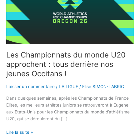
U20
approchent
:
tous
derrière
nos
jeunes
Occitans
Les Championnats du monde U20
!
approchent : tous derrière nos
jeunes Occitans !
Laisser un commentaire
/
LA LIGUE
/
Elise SIMON-LABRIC
Dans quelques semaines, après les Championnats de France
Elites, les meilleurs athlètes juniors se retrouveront à Eugene
aux Etats-Unis pour les Championnats du monde d’athlétisme
U20, qui se dérouleront du […]
Lire la suite »