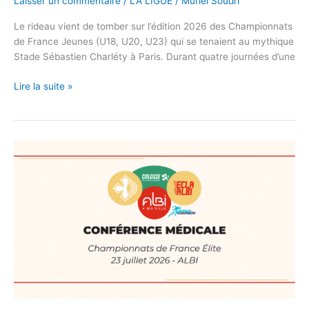
Laisser un commentaire
/
LA LIGUE
/
Muriel Soudri
Le rideau vient de tomber sur l’édition 2026 des Championnats
de France Jeunes (U18, U20, U23) qui se tenaient au mythique
Stade Sébastien Charléty à Paris. Durant quatre journées d’une
Lire la suite »
Conférence
médicale
–
Championnats
de
France
Élite
d’Athlétisme
2026