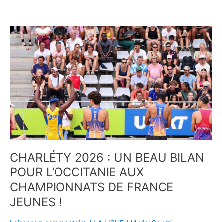
CHARLÉTY
2026
:
UN
BEAU
BILAN
POUR
L’OCCITANIE
AUX
CHAMPIONNATS
DE
FRANCE
CHARLÉTY 2026 : UN BEAU BILAN
JEUNES
POUR L’OCCITANIE AUX
!
CHAMPIONNATS DE FRANCE
JEUNES !