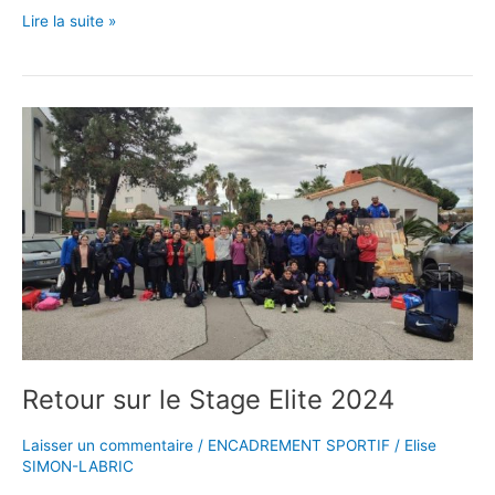
Lire la suite »
Retour
sur
le
Stage
Elite
2024
Retour sur le Stage Elite 2024
Laisser un commentaire
/
ENCADREMENT SPORTIF
/
Elise
SIMON-LABRIC