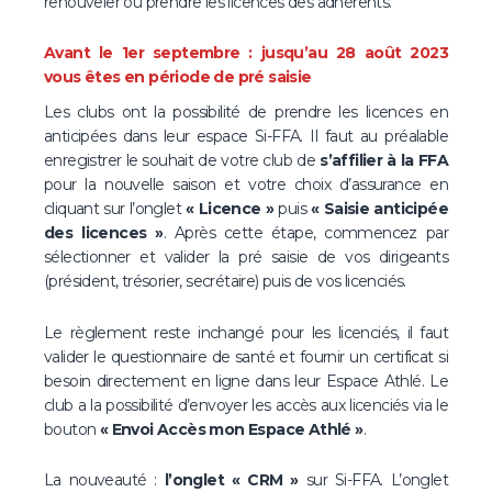
renouveler ou prendre les licences des adhérents.
Avant le 1er septembre : jusqu’au 28 août 2023
vous êtes en période de pré saisie
Les clubs ont la possibilité de prendre les licences en
anticipées dans leur espace Si-FFA. Il faut au préalable
enregistrer le souhait de votre club de
s’affilier à la FFA
pour la nouvelle saison et votre choix d’assurance en
cliquant sur l’onglet
« Licence »
puis
« Saisie anticipée
des licences »
. Après cette étape, commencez par
sélectionner et valider la pré saisie de vos dirigeants
(président, trésorier, secrétaire) puis de vos licenciés.
Le règlement reste inchangé pour les licenciés, il faut
valider le questionnaire de santé et fournir un certificat si
besoin directement en ligne dans leur Espace Athlé. Le
club a la possibilité d’envoyer les accès aux licenciés via le
bouton
« Envoi Accès mon Espace Athlé »
.
La nouveauté :
l’onglet « CRM »
sur Si-FFA. L’onglet