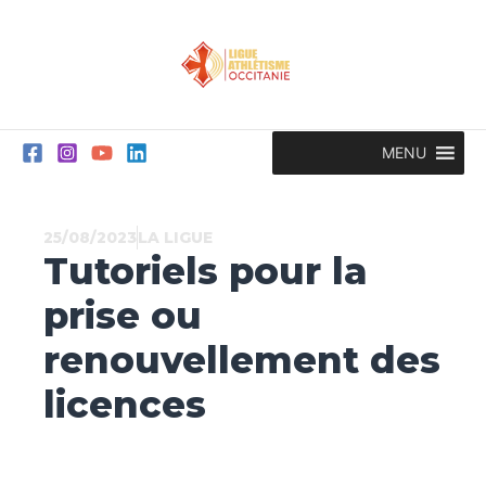
Aller
au
contenu
MENU
25/08/2023
LA LIGUE
Tutoriels pour la
prise ou
renouvellement des
licences