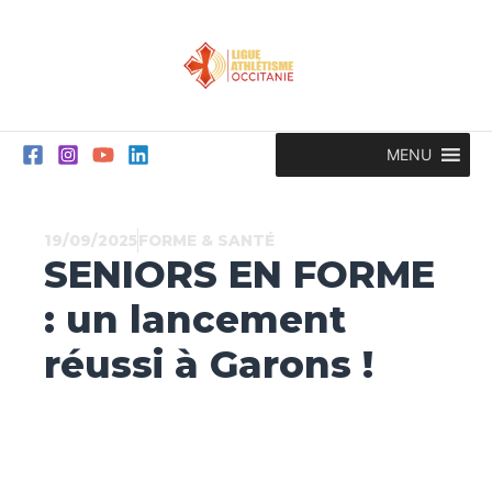
Aller
au
contenu
MENU
19/09/2025
FORME & SANTÉ
SENIORS EN FORME
: un lancement
réussi à Garons !