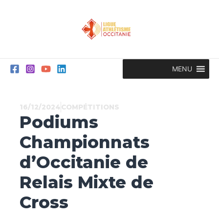
Aller
au
contenu
MENU
16/12/2024
COMPÉTITIONS
Podiums
Championnats
d’Occitanie de
Relais Mixte de
Cross