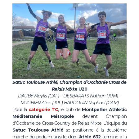
Satuc Toulouse Athlé, Champion d’Occitanie Cross de
Relais Mi
xte
U20
DAUBY Maylis (CAF) – DESBARATS Nathan (JUM) –
MUGNIER Alice (JUF) HARDOUIN Raphael (CAM)
Pour la
catégor
ie TC
, le club de
Montpellier Athletic
Méditerranée Métropole
devient Champion
d’Occitanie de Cross-Country de Relais Mixte. L’équipe du
Satuc Toulouse Athlé
se positionne à la deuxième
marche du podium ainsi le club l
‘Athlé 632
termine à la