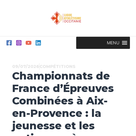
Aller
au
contenu
MENU
09/07/2026
COMPÉTITIONS
Championnats de
France d’Épreuves
Combinées à Aix-
en-Provence : la
jeunesse et les