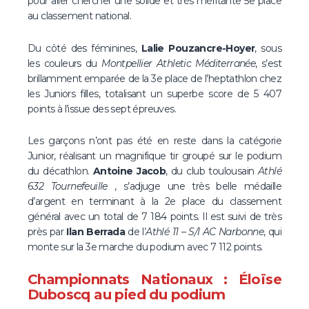
pour aller chercher une solide et très méritante 5e place
au classement national.
Du côté des féminines,
Lalie Pouzancre-Hoyer
, sous
les couleurs du
Montpellier Athletic Méditerranée
, s’est
brillamment emparée de la 3e place de l’heptathlon chez
les Juniors filles, totalisant un superbe score de 5 407
points à l’issue des sept épreuves.
Les garçons n’ont pas été en reste dans la catégorie
Junior, réalisant un magnifique tir groupé sur le podium
du décathlon.
Antoine Jacob
, du club toulousain
Athlé
632 Tournefeuille
, s’adjuge une très belle médaille
d’argent en terminant à la 2e place du classement
général avec un total de 7 184 points. Il est suivi de très
près par
Ilan Berrada
de l’
Athlé 11 – S/l AC Narbonne
, qui
monte sur la 3e marche du podium avec 7 112 points.
Championnats Nationaux : Éloïse
Duboscq au pied du podium