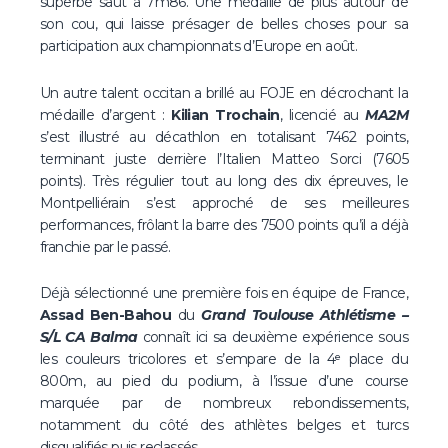
superbe saut à 7m86. Une médaille de plus autour de
son cou, qui laisse présager de belles choses pour sa
participation aux championnats d’Europe en août.
Un autre talent occitan a brillé au FOJE en décrochant la
médaille d’argent :
Kilian Trochain
, licencié au
MA2M
s’est illustré au décathlon en totalisant 7462 points,
terminant juste derrière l’Italien Matteo Sorci (7605
points). Très régulier tout au long des dix épreuves, le
Montpelliérain s’est approché de ses meilleures
performances, frôlant la barre des 7500 points qu’il a déjà
franchie par le passé.
Déjà sélectionné une première fois en équipe de France,
Assad Ben-Bahou
du
Grand Toulouse Athlétisme –
S/L CA Balma
connaît ici sa deuxième expérience sous
les couleurs tricolores et s’empare de la 4ᵉ place du
800m, au pied du podium, à l’issue d’une course
marquée par de nombreux rebondissements,
notamment du côté des athlètes belges et turcs
disqualifiés puis reclassés.