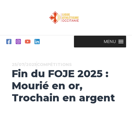
Aller
au
contenu
MENU
25/07/2025
COMPÉTITIONS
Fin du FOJE 2025 :
Mourié en or,
Trochain en argent