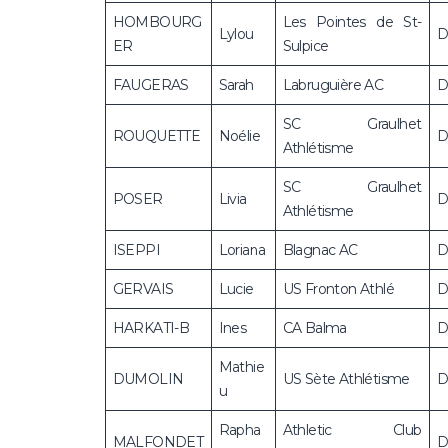
HOMBOURG
Les Pointes de St-
Lylou
D
ER
Sulpice
FAUGERAS
Sarah
Labruguière AC
D
SC Graulhet
ROUQUETTE
Noélie
D
Athlétisme
SC Graulhet
POSER
Livia
D
Athlétisme
ISEPPI
Loriana
Blagnac AC
D
GERVAIS
Lucie
US Fronton Athlé
D
HARKATI-B
Ines
CA Balma
D
Mathie
DUMOLIN
US Sète Athlétisme
D
u
Rapha
Athletic Club
MALFONDET
D