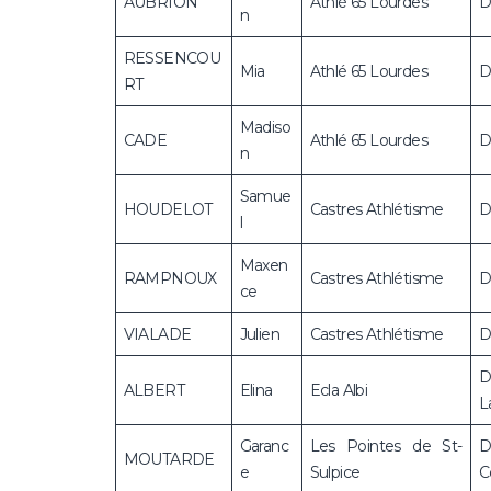
AUBRION
Athlé 65 Lourdes
D
n
RESSENCOU
Mia
Athlé 65 Lourdes
D
RT
Madiso
CADE
Athlé 65 Lourdes
D
n
Samue
HOUDELOT
Castres Athlétisme
D
l
Maxen
RAMPNOUX
Castres Athlétisme
D
ce
VIALADE
Julien
Castres Athlétisme
D
D
ALBERT
Elina
Ecla Albi
L
Garanc
Les Pointes de St-
D
MOUTARDE
e
Sulpice
C