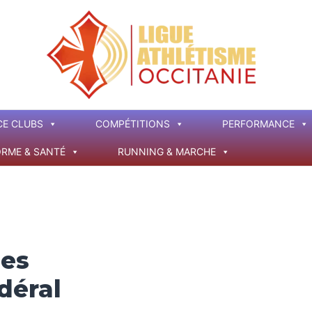
CE CLUBS
COMPÉTITIONS
PERFORMANCE
ORME & SANTÉ
RUNNING & MARCHE
es
déral