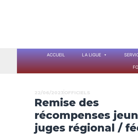
Aller
au
contenu
ACCUEIL
LA LIGUE
SERVI
F
22/06/2023
OFFICIELS
Remise des
récompenses jeun
juges régional / fé