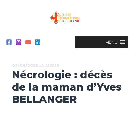
Aller
au
contenu
MENU
02/06/2025
LA LIGUE
Nécrologie : décès
de la maman d’Yves
BELLANGER