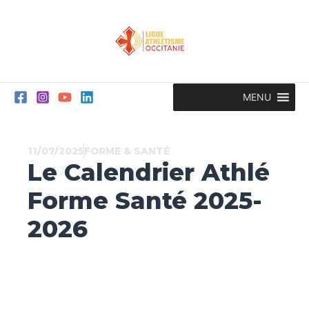
Aller
au
contenu
MENU
11/07/2025
FORME & SANTÉ
Le Calendrier Athlé
Forme Santé 2025-
2026